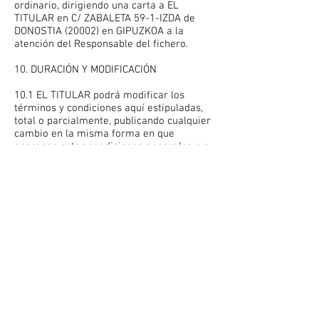
ordinario, dirigiendo una carta a EL
TITULAR en C/ ZABALETA 59-1-IZDA de
DONOSTIA (20002) en GIPUZKOA a la
atención del Responsable del fichero.
10. DURACIÓN Y MODIFICACIÓN
10.1 EL TITULAR podrá modificar los
términos y condiciones aquí estipuladas,
total o parcialmente, publicando cualquier
cambio en la misma forma en que
aparecen estas condiciones generales o a
través de cualquier tipo de comunicación
dirigida a los Usuarios.
10.2. La vigencia temporal de estas
condiciones generales coincide, por lo
tanto, con el tiempo de su exposición,
hasta que sean modificadas total o
parcialmente, momento en el cual
pasarán a tener vigencia las condiciones
generales modificadas.
10.3. Con independencia de lo dispuesto en
las condiciones particulares, EL TITULAR