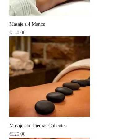
Masaje a 4 Manos
Price
€150.00
Masaje con Piedras Calientes
Price
€120.00