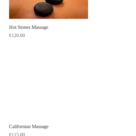
Hot Stones Massage
Price
€120.00
Californian Massage
Price
€115.00