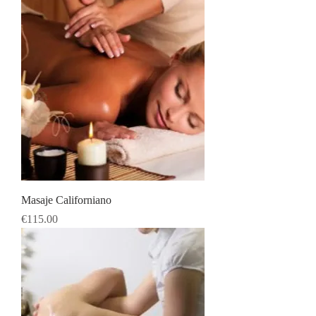
Masaje Californiano
Price
€115.00